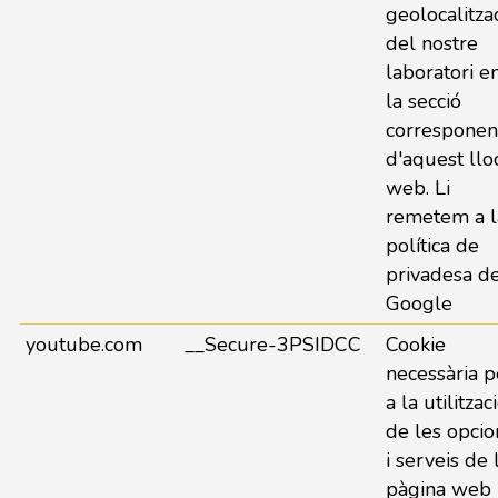
geolocalitza
del nostre
laboratori e
la secció
corresponen
d'aquest llo
web. Li
remetem a l
política de
privadesa d
Google
youtube.com
__Secure-3PSIDCC
Cookie
necessària p
a la utilitzac
de les opcio
i serveis de 
pàgina web