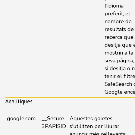
l'idioma
preferit, el
nombre de
resultats de
recerca que
desitja que 
mostrin a la
seva pàgina, 
si desitja o 
tenir el filtr
SafeSearch 
Google encè
Analítiques
google.com
__Secure-
Aquestes galetes
3PAPISID
s'utilitzen per lliurar
anuncis més rellevants