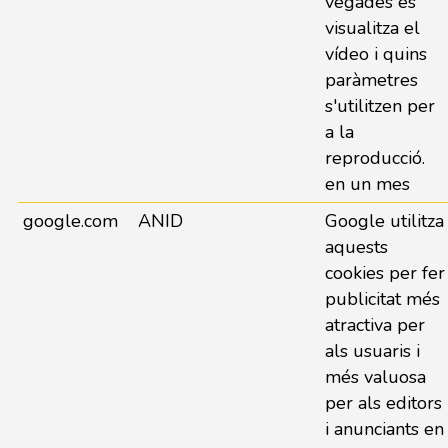
vegades es
visualitza el
vídeo i quins
paràmetres
s'utilitzen per
a la
reproducció.
en un mes
google.com
ANID
Google utilitza
aquests
cookies per fer
publicitat més
atractiva per
als usuaris i
més valuosa
per als editors
i anunciants en