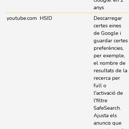
Google. en 2
anys
youtube.com
HSID
Descarregar
certes eines
de Google i
guardar certes
preferències,
per exemple,
el nombre de
resultats de la
recerca per
full o
l'activació de
l'filtre
SafeSearch.
Ajusta els
anuncis que