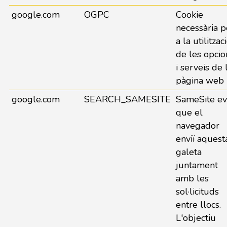
google.com
OGPC
Cookie
necessària p
a la utilitzac
de les opcio
i serveis de 
pàgina web
google.com
SEARCH_SAMESITE
SameSite ev
que el
navegador
enviï aquest
galeta
juntament
amb les
sol·licituds
entre llocs.
L'objectiu