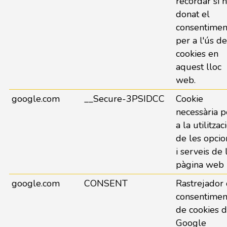
recordar si 
donat el
consentimen
per a l'ús de
cookies en
aquest lloc
web.
google.com
__Secure-3PSIDCC
Cookie
necessària p
a la utilitzac
de les opcio
i serveis de 
pàgina web
google.com
CONSENT
Rastrejador
consentimen
de cookies 
Google